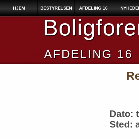
HJEM
BESTYRELSEN
AFDELING 16
NYHEDE
Boligfor
AFDELING 16
Re
Dato: 
Sted: 