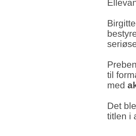
Elleva
Birgitt
bestyre
seriøse
Preben
til for
med
a
Det ble
titlen 