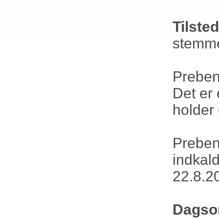
Tilste
stemm
Preben
Det er 
holder 
Preben
indkal
22.8.2
Dagso