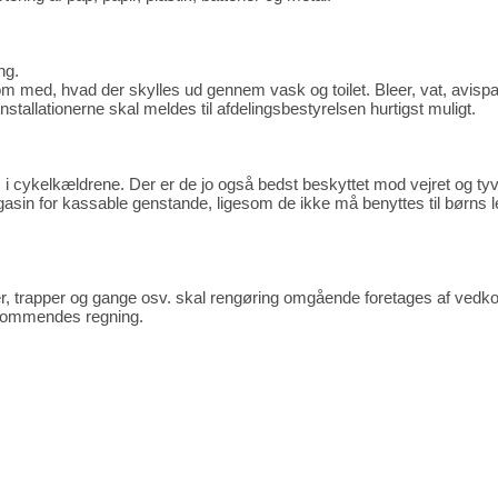
ng.
m med, hvad der skylles ud gennem vask og toilet. Bleer, vat, avispapi
stallationerne skal meldes til afdelingsbestyrelsen hurtigst muligt.
 i cykelkældrene. Der er de jo også bedst beskyttet mod vejret og tyv
sin for kassable genstande, ligesom de ikke må benyttes til børns 
ser, trapper og gange osv. skal rengøring omgående foretages af ve
edkommendes regning.