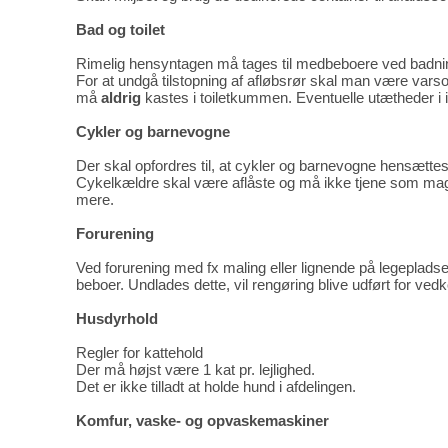
Bad og toilet
Rimelig hensyntagen må tages til medbeboere ved badni
For at undgå tilstopning af afløbsrør skal man være varso
må
aldrig
kastes i toiletkummen. Eventuelle utætheder i in
Cykler og barnevogne
Der skal opfordres til, at cykler og barnevogne hensættes
Cykelkældre skal være aflåste og må ikke tjene som maga
mere.
Forurening
Ved forurening med fx maling eller lignende på legeplad
beboer. Undlades dette, vil rengøring blive udført for v
Husdyrhold
Regler for kattehold
Der må højst være 1 kat pr. lejlighed.
Det er ikke tilladt at holde hund i afdelingen.
Komfur, vaske- og opvaskemaskiner