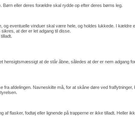
. Børn eller deres forældre skal rydde op efter deres børns leg.
og eventuelle vinduer skal være hele, og holdes lukkede. I kældre el
ikres, at der er let adgang til disse.
illadt.
et hensigtsmæssigt at de står åbne, således at der er nem adgang for
lse fra afdelingen. Navneskilte må, for at skåne døre ved fraflytninger,
tyrelsen.
af flasker, fodtøj eller lignende på trapperne er ikke tilladt. Heller ik