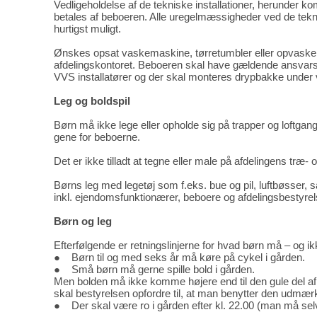
Vedligeholdelse af de tekniske installationer, herunder kom
betales af beboeren. Alle uregelmæssigheder ved de tekni
hurtigst muligt.
Ønskes opsat vaskemaskine, tørretumbler eller opvaskem
afdelingskontoret. Beboeren skal have gældende ansvarsfors
VVS installatører og der skal monteres drypbakke unde
Leg og boldspil
Børn må ikke lege eller opholde sig på trapper og loftgange
gene for beboerne.
Det er ikke tilladt at tegne eller male på afdelingens tr
Børns leg med legetøj som f.eks. bue og pil, luftbøsser, sa
inkl. ejendomsfunktionærer, beboere og afdelingsbestyrel
Børn og leg
Efterfølgende er retningslinjerne for hvad børn må – og i
● Børn til og med seks år må køre på cykel i gården.
● Små børn må gerne spille bold i gården.
Men bolden må ikke komme højere end til den gule del af 
skal bestyrelsen opfordre til, at man benytter den udmæ
● Der skal være ro i gården efter kl. 22.00 (man må selvf