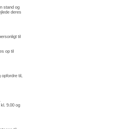
æn stand og
ejlede deres
sonligt til
s op til
opfordre til,
.
kl. 9.00 og