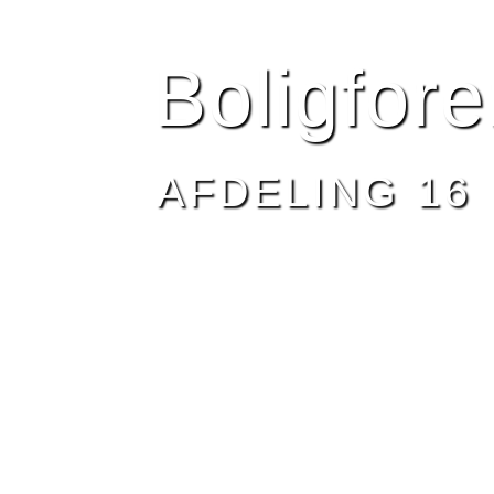
HJEM
BESTYRELSEN
AFDELING 16
NYHEDE
Boligfor
AFDELING 16