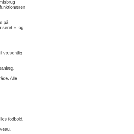
 misbrug
sfunktionæren
s på
riseret El og
il væsentlig
veanlæg.
råde. Alle
les fodbold,
iveau.