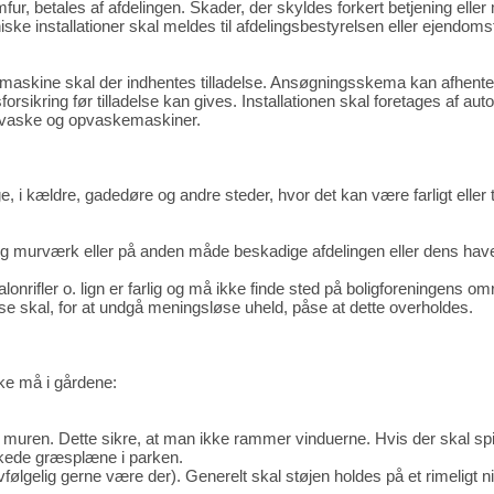
fur, betales af afdelingen. Skader, der skyldes forkert betjening eller
ske installationer skal meldes til afdelingsbestyrelsen eller ejendom
askine skal der indhentes tilladelse. Ansøgningsskema kan afhente
ikring før tilladelse kan gives. Installationen skal foretages af auto
r vaske og opvaskemaskiner.
, i kældre, gadedøre og andre steder, hvor det kan være farligt eller t
æ- og murværk eller på anden måde beskadige afdelingen eller dens ha
lonrifler o. lign er farlig og må ikke finde sted på boligforeningens om
se skal, for at undgå meningsløse uheld, påse at dette overholdes.
kke må i gårdene:
muren. Dette sikre, at man ikke rammer vinduerne. Hvis der skal spil
rkede græsplæne i parken.
ølgelig gerne være der). Generelt skal støjen holdes på et rimeligt n