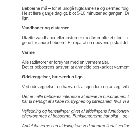
Beboerne må – for at undgå fugtdannelse og dermed følgen
Helst flere gange dagligt, blot 5-10 minutter ad gangen. De
lign.
Vandhaner og cisterner
Utætte vandhaner eller cisterner medfører ofte et stort 
gene for andre beboere. Er reparation nødvendig skal dette
Varme
Alle radiatorer er forsynet med en varmemåler.
Det er beboerens ansvar, at anmelde beskadiget varmemåler
Ødelæggelser, hærværk o.lign.
Ved ødelæggelser og hærværk af ejendom og anlæg, vil der
Det er i alle beboeres interesse at efterleve husordenen. 
har til hensigt at skabe ro, tryghed og tilfredshed, hvis v
Vejledning og henstillinger givet af afdelingens funktionæ
efterkommes af beboerne. Funktionærerne har pligt – og a
Andelshaverne i en afdeling kan ved stemmeflertal vedtag