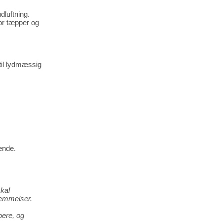
luftning.
for tæpper og
til lydmæssig
ende.
skal
temmelser.
oere, og