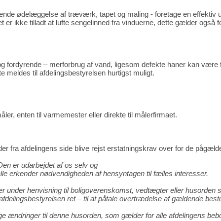
de ødelæggelse af træværk, tapet og maling - foretage en effektiv ud
t er ikke tilladt at lufte sengelinned fra vinduerne, dette gælder også 
– og fordyrende – merforbrug af vand, ligesom defekte haner kan være 
 meldes til afdelingsbestyrelsen hurtigst muligt.
, enten til varmemester eller direkte til målerfirmaet.
 fra afdelingens side blive rejst erstatningskrav over for de pågæld
Den er udarbejdet af os selv og
i alle erkender nødvendigheden af hensyntagen til fælles interesser.
rer under henvisning til boligoverenskomst, vedtægter eller husorden 
fdelingsbestyrelsen ret – til at påtale overtrædelse af gældende bes
e ændringer til denne husorden, som gælder for alle afdelingens beb