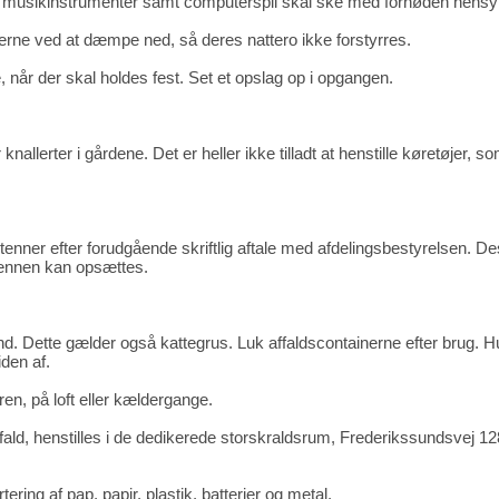
 og musikinstrumenter samt computerspil skal ske med fornøden hensyn
oerne ved at dæmpe ned, så deres nattero ikke forstyrres.
når der skal holdes fest. Set et opslag op i opgangen.
 knallerter i gårdene. Det er heller ikke tilladt at henstille køretøjer, 
ner efter forudgående skriftlig aftale med afdelingsbestyrelsen. De
ntennen kan opsættes.
nd. Dette gælder også kattegrus. Luk affaldscontainerne efter brug. Hu
iden af.
en, på loft eller kældergange.
ffald, henstilles i de dedikerede storskraldsrum, Frederikssundsvej 12
ering af pap, papir, plastik, batterier og metal.