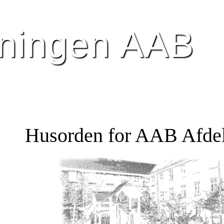
R
BILLEDER
HISTORIE
NYTTIGE LINK
eningen AAB
Husorden for AAB Afdel