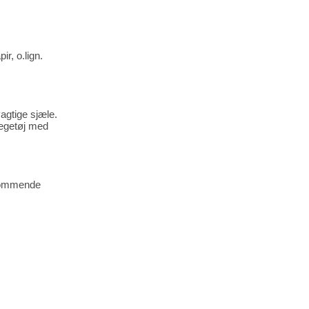
r, o.lign.
agtige sjæle.
legetøj med
dkommende