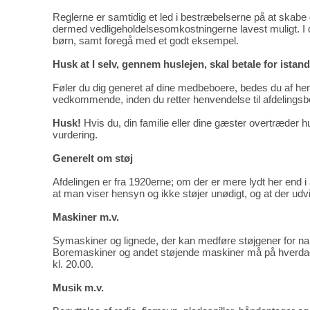
Reglerne er samtidig et led i bestræbelserne på at skabe
dermed vedligeholdelsesomkostningerne lavest muligt. I de
børn, samt foregå med et godt eksempel.
Husk at I selv, gennem huslejen, skal betale for ista
Føler du dig generet af dine medbeboere, bedes du af hens
vedkommende, inden du retter henvendelse til afdelingsb
Husk!
Hvis du, din familie eller dine gæster overtræder hu
vurdering.
Generelt om støj
Afdelingen er fra 1920erne; om der er mere lydt her end i 
at man viser hensyn og ikke støjer unødigt, og at der udvi
Maskiner m.v.
Symaskiner og lignede, der kan medføre støjgener for na
Boremaskiner og andet støjende maskiner må på hverdage
kl. 20.00.
Musik m.v.