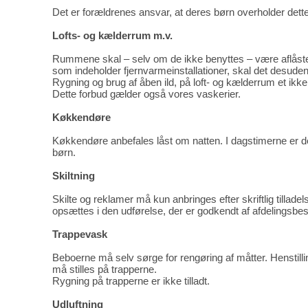
Det er forældrenes ansvar, at deres børn overholder dette
Lofts- og kælderrum m.v.
Rummene skal – selv om de ikke benyttes – være aflåste, 
som indeholder fjernvarmeinstallationer, skal det desuden s
Rygning og brug af åben ild, på loft- og kælderrum et ikke t
Dette forbud gælder også vores vaskerier.
Køkkendøre
Køkkendøre anbefales låst om natten. I dagstimerne er d
børn.
Skiltning
Skilte og reklamer må kun anbringes efter skriftlig tillade
opsættes i den udførelse, der er godkendt af afdelingsbes
Trappevask
Beboerne må selv sørge for rengøring af måtter. Henstilling 
må stilles på trapperne.
Rygning på trapperne er ikke tilladt.
Udluftning