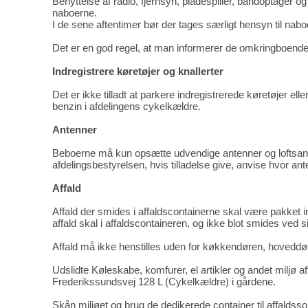
Benyttelse af radio, fjernsyn, pladespiller, båndoptager
naboerne.
I de sene aftentimer bør der tages særligt hensyn til nab
Det er en god regel, at man informerer de omkringboende, 
Indregistrere køretøjer og knallerter
Det er ikke tilladt at parkere indregistrerede køretøjer eller
benzin i afdelingens cykelkældre.
Antenner
Beboerne må kun opsætte udvendige antenner og loftsanten
afdelingsbestyrelsen, hvis tilladelse give, anvise hvor a
Affald
Affald der smides i affaldscontainerne skal være pakket i
affald skal i affaldscontaineren, og ikke blot smides ved s
Affald må ikke henstilles uden for køkkendøren, hoveddør
Udslidte Køleskabe, komfurer, el artikler og andet miljø a
Frederikssundsvej 128 L (Cykelkældre) i gårdene.
Skån miljøet og brug de dedikerede container til affaldssort