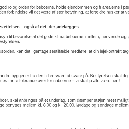
 god ro og orden for beboerne, holde ejendommen og friarealerne i p
n forbindelse vil det være af stor betydning, at forældre husker at v
ndsættelsen – også af det, der ødelægges.
yn til bevarelse af det gode klima beboerne imellem, henvende dig per
estyrelsen.
sorden, kan det i gentagelsestilfælde medføre, at din lejekontrakt tage
andre byggerier fra den tid er svært at svare på. Bestyrelsen skal dog 
ses mere tolerance over for naboerne – vi skal jo alle være her !
boer, skal anbringes på et underlag, som dæmper støjen mest muligt
 benyttes mellem kl. 8.00 og kl. 20.00, lørdage og søndage mellem 