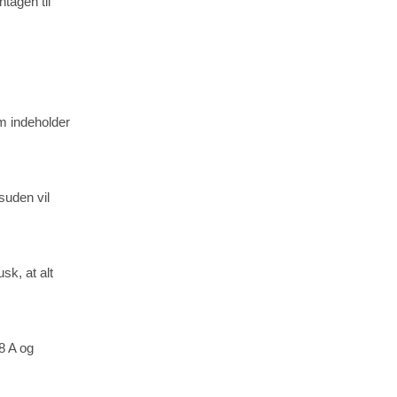
tagen til
som indeholder
suden vil
sk, at alt
8 A og