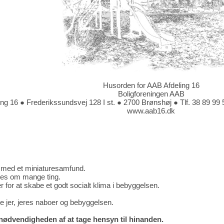
Husorden for AAB Afdeling 16
Boligforeningen AAB
ing 16 ● Frederikssundsvej 128 I st. ● 2700 Brønshøj ● Tlf. 38 89 9
www.aab16.dk
med et miniaturesamfund.
lles om mange ting.
er for at skabe et godt socialt klima i bebyggelsen.
tte jer, jeres naboer og bebyggelsen.
 nødvendigheden af at tage hensyn til hinanden.