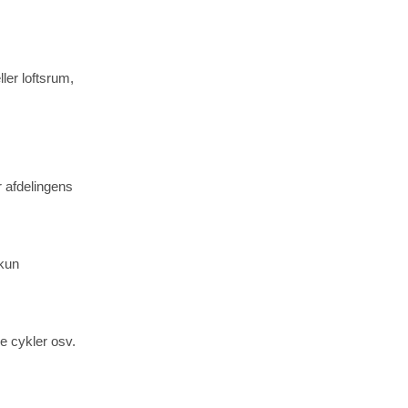
ler loftsrum,
 afdelingens
 kun
ke cykler osv.