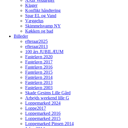
AAB Vedtægter
Klager
Konflikt håndtering
Spar EL og Vand
Væggelus
Skimmelsvamp NY
Køkken og bad
Billeder
efteraar2025
efteraar2013
100 års JUBILÆUM
Fastelavn 2020
Fastelavn 2017
Fastelavn 2016
Fastelavn 2015
Fastelavn 2014
Fastelavn 2013
Fastelavn 2003
Skade Gesims Lille Gård
Arbejds weekend lille G
Loppemarked 2024
Loppe2017
Loppemarked 2016
Loppemarked 2015
Loppemarked Pinsen 2014