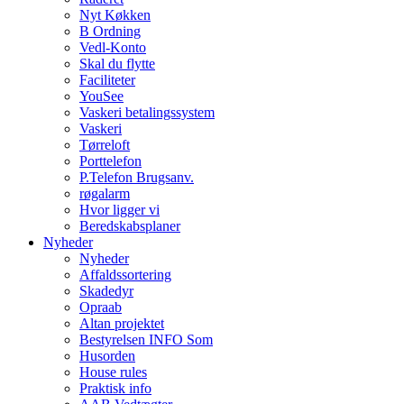
Nyt Køkken
B Ordning
Vedl-Konto
Skal du flytte
Faciliteter
YouSee
Vaskeri betalingssystem
Vaskeri
Tørreloft
Porttelefon
P.Telefon Brugsanv.
røgalarm
Hvor ligger vi
Beredskabsplaner
Nyheder
Nyheder
Affaldssortering
Skadedyr
Opraab
Altan projektet
Bestyrelsen INFO Som
Husorden
House rules
Praktisk info