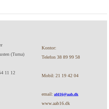
er
Kontor:
usten (Tuma)
Telefon 38 89 99 58
54 11 12
Mobil: 21 19 42 04
email:
afd16@aab.dk
www.aab16.dk