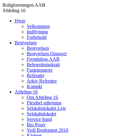
Boligforeningen AAB
Afdeling 16
Hjem
Velkommen
Indflytning
Forbehold
Bestyrelsen
Bestyrelsen
Bestyrelsen Opgaver
Fremtidens AAB
Beboerdemokrati
Funktionærer
Referater
Arkiv Referater
Kontakt
Afdeling 16
Om Afdeling 16
Flexibel udlejning
Selskabslokalet Leje
Selskabslokalet
Service hund
Bio Poser
Vedl Reglement 2016
Råderet