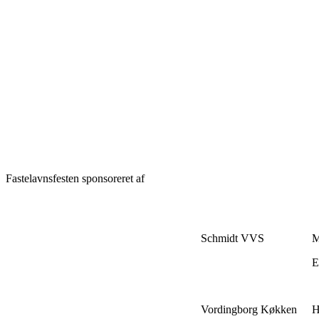
Fastelavnsfesten sponsoreret af
Schmidt VVS
M
E
Vordingborg Køkken
H