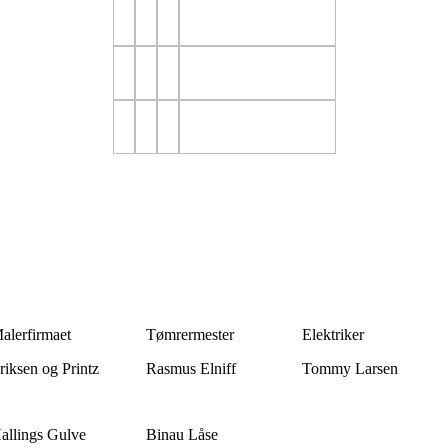
alerfirmaet
Tømrermester
Elektriker
riksen og Printz
Rasmus Elniff
Tommy Larsen
allings Gulve
Binau Låse