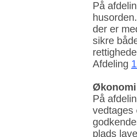
På afdeli
husorden.
der er med
sikre båd
rettighed
Afdeling
1
Økonomi 
På afdeli
vedtages e
godkendes
plads lav