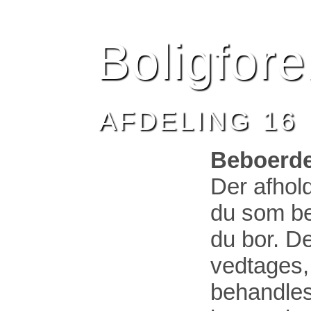
HJEM
BESTYRELSEN
AFDELING 16
NYHEDE
Boligfor
AFDELING 16
Beboerde
Der afhol
du som beb
du bor. D
vedtages,
behandles.