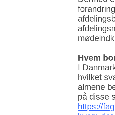
forandring
afdelings
afdelings
mødeindka
Hvem bor
I Danmark
hvilket sv
almene be
på disse 
https://f