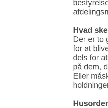
bestyrelse
afdelings
Hvad ske
Der er to
for at bli
dels for a
på dem, du
Eller måsk
holdninger
Husorde