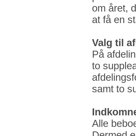
om året, d
at få en s
Valg til 
På afdeli
to supplea
afdelings
samt to s
Indkomne
Alle beboe
Dermed er