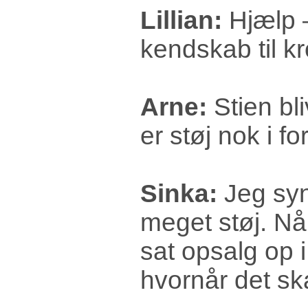
Lillian:
Hjælp –
kendskab til kr
Arne:
Stien bl
er støj nok i fo
Sinka:
Jeg syn
meget støj. Når
sat opsalg op 
hvornår det sk