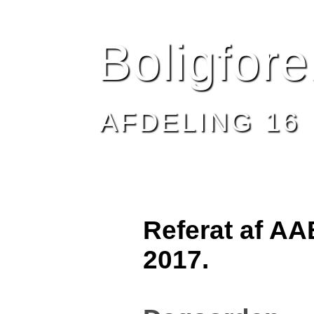
HJEM
BESTYRELSEN
AFDELING 16
NYHEDE
Boligfor
AFDELING 16
Referat af A
2017.