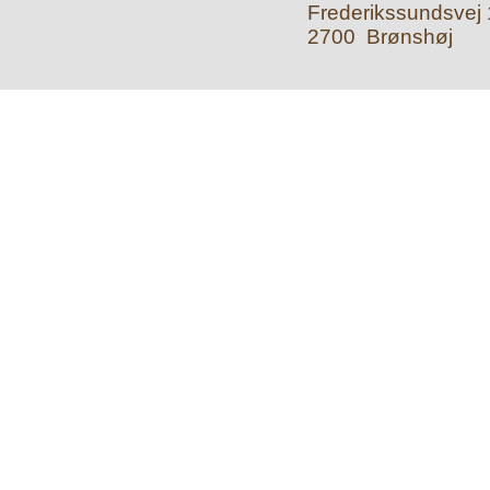
Frederikssundsvej 1
2700 Brønshøj