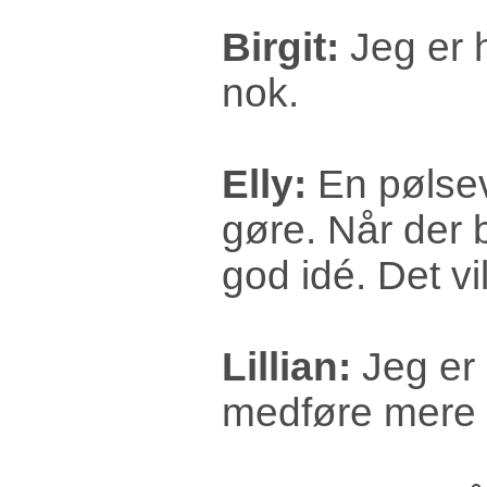
Birgit:
Jeg er h
nok.
Elly:
En pølsev
gøre. Når der bl
god idé. Det v
Lillian:
Jeg er i
medføre mere s