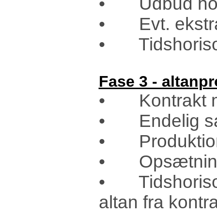
• Udbud hos c
• Evt. ekstra
• Tidshoriso
Fase 3 - altanpr
• Kontrakt m
• Endelig s
• Produktion 
• Opsætning 
• Tidshorisont
altan fra kontr