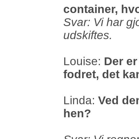
container, hvo
Svar: Vi har g
udskiftes.
Louise:
Der er
fodret, det ka
Linda:
Ved dem
hen?