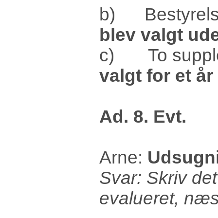
b) Bestyrel
blev valgt u
c) To supple
valgt for et 
Ad. 8. Evt.
Arne:
Udsugni
Svar: Skriv det
evalueret, næs