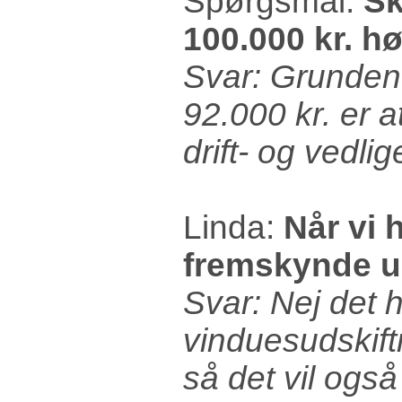
Spørgsmål:
Sk
100.000 kr. h
Svar: Grunden ti
92.000 kr. er at
drift- og vedl
Linda:
Når vi 
fremskynde ud
Svar: Nej det h
vinduesudskiftn
så det vil ogs