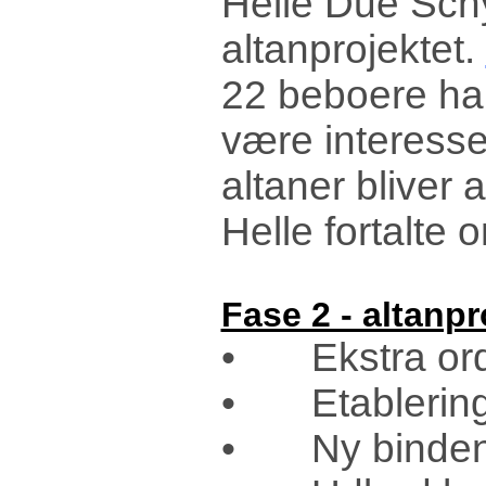
Helle Due Sch
altanprojektet.
22 beboere har
være interesser
altaner bliver 
Helle fortalte
Fase 2 - altanpr
• Ekstra ord
• Etablering 
• Ny bindende