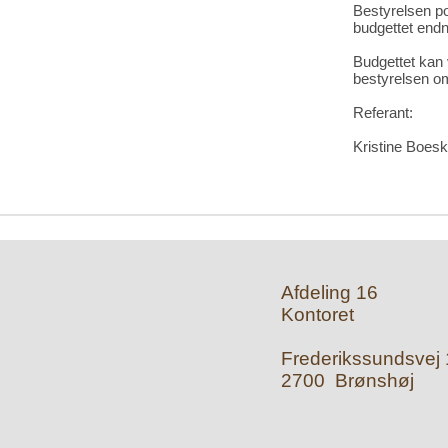
Bestyrelsen po
budgettet endn
Budgettet kan 
bestyrelsen om
Referant:
Kristine Boes
Afdeling 16
Kontoret
Frederikssundsvej 1
2700 Brønshøj