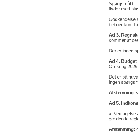
Spørgsmål til 
flyder med plast
Godkendelse a
beboer kom før
Ad 3. Regnsk
kommer af besp
Der er ingen sp
Ad 4. Budget 
Omkring 2026 sk
Det er på nuvæ
Ingen spørgsm
Afstemning
: 
Ad 5. Indkom
a.
Vedtagelse af
gældende regl
Afstemning:
4