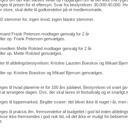
til prisen for et eftersyn. Svar fra bestyrelsen: 30.000-40.000. Hvis
er store, skal dette til godkendelse på et medlemsmøde.
2 stemmer for, ingen imod, ingen blanke stemmer.
rmand Frank Petersen modtager genvalg for 2 år
iller op. Frank Petersen genvælges.
medlem Mette Rolsted modtager genvalg for 2 år
iller op. Mette Rolsted genvælges.
er til afdelingsbestyrelsen: Kristine Lausten Boeskov og Mikael Bjer
iller op. Kristine Boeskov og Mikael Bjerrum genvælges.
til hvad planerne er for 100 års jubilæet. Bestyrelsen vil snart give
l at arrangere dagen. Dvs. der skal laves et festudvalg og et snarligt
til loppemarked. Birgitte svarer: det bliver ikke til noget i år, men
til praksis ifm. fremsendelse af budgettet i god tid inden afdelings
sse ikke fremsendes i god nok tid, så det ikke er muligt for beboerne 
t.