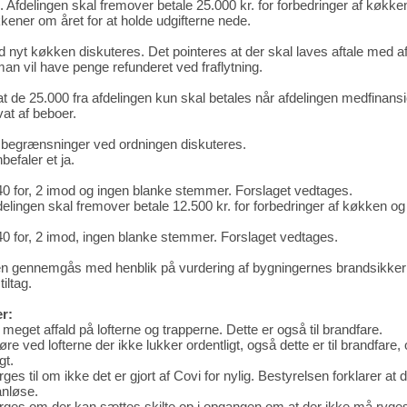
Afdelingen skal fremover betale 25.000 kr. for forbedringer af køkken
kener om året for at holde udgifterne nede.
nyt køkken diskuteres. Det pointeres at der skal laves aftale med af
an vil have penge refunderet ved fraflytning.
at de 25.000 fra afdelingen kun skal betales når afdelingen medfinansi
vat af beboer.
 begrænsninger ved ordningen diskuteres.
efaler et ja.
0 for, 2 imod og ingen blanke stemmer. Forslaget vedtages.
elingen skal fremover betale 12.500 kr. for forbedringer af køkken og
0 for, 2 imod, ingen blanke stemmer. Forslaget vedtages.
gennemgås med henblik på vurdering af bygningernes brandsikkerhe
iltag.
r:
et affald på lofterne og trapperne. Dette er også til brandfare.
ved lofterne der ikke lukker ordentligt, også dette er til brandfare, 
gt.
til om ikke det er gjort af Covi for nylig. Bestyrelsen forklarer at 
anløse.
 om der kan sættes skilte op i opgangen om at der ikke må ryges