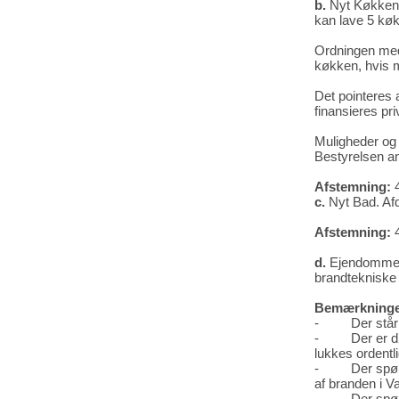
b.
Nyt Køkken. 
kan lave 5 køk
Ordningen med 
køkken, hvis m
Det pointeres 
finansieres pri
Muligheder og
Bestyrelsen anb
Afstemning:
4
c.
Nyt Bad. Afd
Afstemning:
4
d.
Ejendommen 
brandtekniske t
Bemærkninge
- Der står meg
- Der er døre 
lukkes ordentli
- Der spørges 
af branden i V
- Der spørges