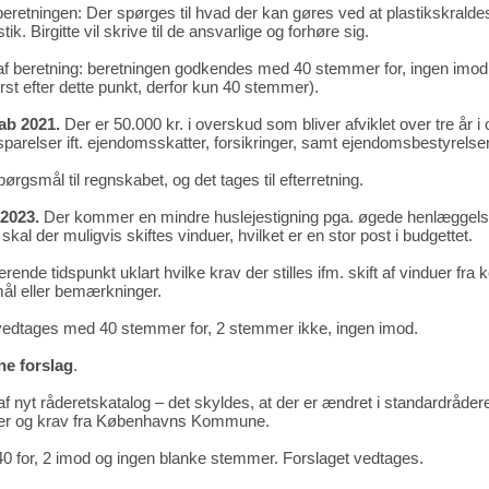
beretningen: Der spørges til hvad der kan gøres ved at plastikskralde
ik. Birgitte vil skrive til de ansvarlige og forhøre sig.
f beretning: beretningen godkendes med 40 stemmer for, ingen imod,
st efter dette punkt, derfor kun 40 stemmer).
ab 2021.
Der er 50.000 kr. i overskud som bliver afviklet over tre å
arelser ift. ejendomsskatter, forsikringer, samt ejendomsbestyrelsen
ørgsmål til regnskabet, og det tages til efterretning.
2023.
Der kommer en mindre huslejestigning pga. øgede henlæggelser t
al der muligvis skiftes vinduer, hvilket er en stor post i budgettet.
rende tidspunkt uklart hvilke krav der stilles ifm. skift af vinduer fr
ål eller bemærkninger.
vedtages med 40 stemmer for, 2 stemmer ikke, ingen imod.
ne forslag
.
 nyt råderetskatalog – det skyldes, at der er ændret i standardråderet
er og krav fra Københavns Kommune.
0 for, 2 imod og ingen blanke stemmer. Forslaget vedtages.