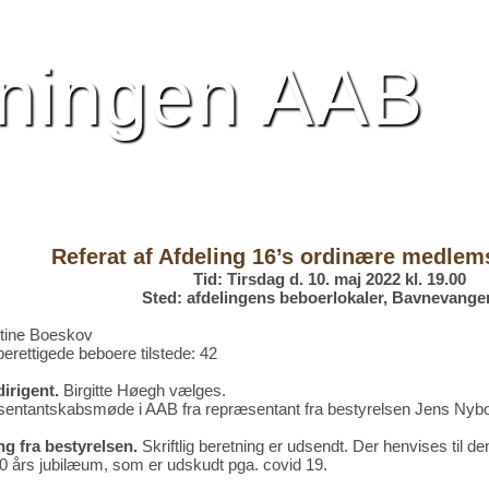
R
BILLEDER
HISTORIE
NYTTIGE LINK
eningen AAB
Referat af Afdeling 16’s ordinære medle
Tid: Tirsdag d. 10. maj 2022 kl. 19.00
Sted: afdelingens beboerlokaler, Bavnevange
stine Boeskov
rettigede beboere tilstede: 42
dirigent.
Birgitte Høegh vælges.
sentantskabsmøde i AAB fra repræsentant fra bestyrelsen Jens Nybo
ng fra bestyrelsen.
Skriftlig beretning er udsendt. Der henvises til de
0 års jubilæum, som er udskudt pga. covid 19.