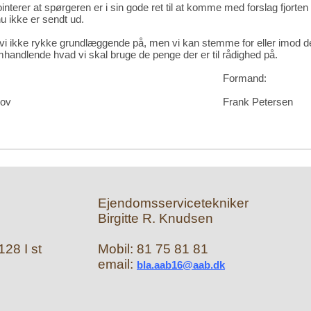
interer at spørgeren er i sin gode ret til at komme med forslag fjort
u ikke er sendt ud.
vi ikke rykke grundlæggende på, men vi kan stemme for eller imod de 
handlende hvad vi skal bruge de penge der er til rådighed på.
Formand:
kov
Frank Petersen
Ejendomsservicetekniker
Birgitte R. Knudsen
28 I st
Mobil: 81 75 81 81
email:
bla.aab16@aab.dk