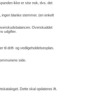
spanden ikke er stor nok, dvs. det
 ingen blanke stemmer. (en enkelt
r i overskudsbalancen. Overskuddet
s udgifter.
il drift- og vedligeholdelsesplan.
a kommunens side.
skataloget. Dette skal opdateres ift.