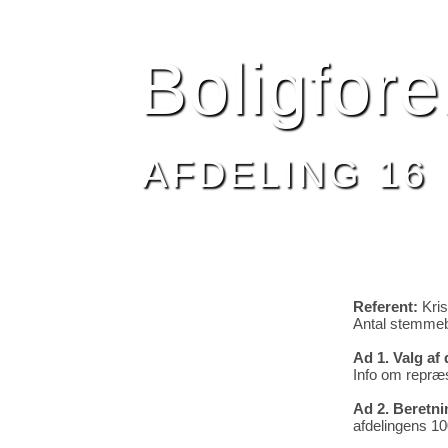
HJEM
BESTYRELSEN
AFDELING 16
NYHEDE
Boligfor
AFDELING 16
Referent:
Kri
Antal stemmebe
Ad 1. Valg af 
Info om repræ
Ad 2. Beretni
afdelingens 10