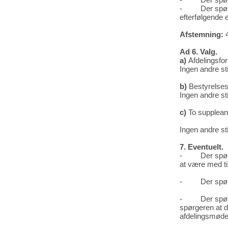
- Der spørges 
efterfølgende 
Afstemning:
4
Ad 6. Valg.
a)
Afdelingsfo
Ingen andre st
b)
Bestyrelses
Ingen andre st
c)
To suppleant
Ingen andre st
7. Eventuelt.
- Der spørges 
at være med ti
- Der spørges 
- Der spørges 
spørgeren at di
afdelingsmøde