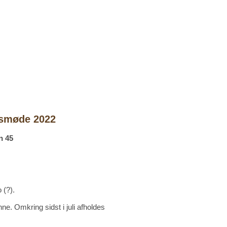
msmøde 2022
n 45
 (?).
nne. Omkring sidst i juli afholdes